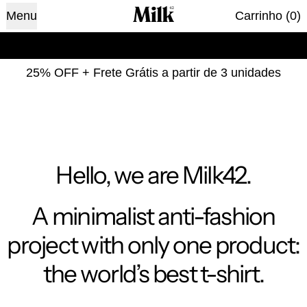
it
Menu
Carrinho
(
0
)
Primeira compra? Use o código WELCOME20 e ganh
 compra? Use o código WELCOME20 e ganhe 20%OFF
P
25% OFF + Frete Grátis a partir de 3 unidades
Hello, we are Milk42.
A minimalist anti-fashion
project with only one product:
the world’s best t-shirt.