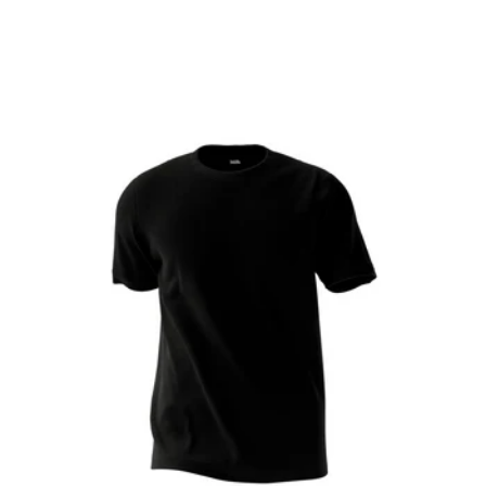
Milk42 - PIMA SHIRT™ BL