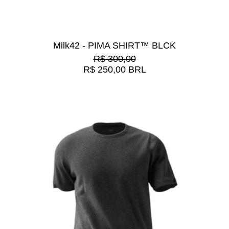
Milk42 - PIMA SHIRT™ BLCK
Preço normal
R$ 300,00
Preço promocional
R$ 250,00 BRL
Milk42 - PIMA SHIRT™ GR