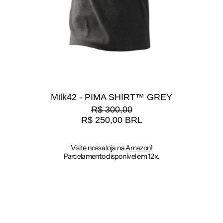
Milk42 - PIMA SHIRT™ GREY
Preço normal
R$ 300,00
Preço promocional
R$ 250,00 BRL
Visite nossa loja na
Amazon
!
Parcelamento disponível em 12x.